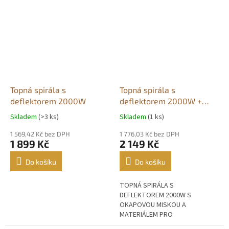
Topná spirála s
Topná spirála s
deflektorem 2000W
deflektorem 2000W +
Okapová miska
Skladem
(>3 ks)
Skladem
(1 ks)
Průměrné
Průměrné
hodnocení
hodnocení
1 569,42 Kč bez DPH
1 776,03 Kč bez DPH
produktu
produktu
1 899 Kč
2 149 Kč
je
je
5,0
5,0
Do košíku
Do košíku
z
z
5
5
TOPNÁ SPIRÁLA S
hvězdiček.
hvězdiček.
DEFLEKTOREM 2000W S
OKAPOVOU MISKOU A
MATERIÁLEM PRO
MONTÁŽCELKOVÁ VELIKOST