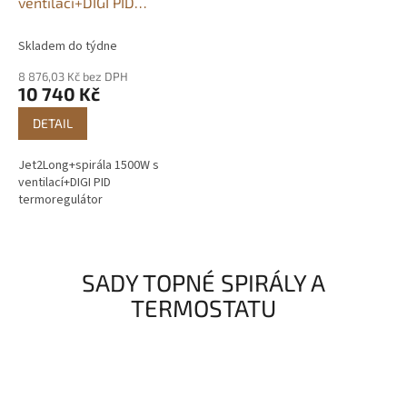
ventilací+DIGI PID
termoregulátor
Skladem do týdne
8 876,03 Kč bez DPH
10 740 Kč
DETAIL
Jet2Long+spirála 1500W s
ventilací+DIGI PID
termoregulátor
SADY TOPNÉ SPIRÁLY A
TERMOSTATU