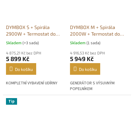
DYMBOX S + Spirála
DYMBOX M + Spirála
2900W + Termostat do
2000W + Termostat do
4500W
2200W
Skladem
(>3 sada)
Skladem
(1 sada)
Průměrné
Průměrné
hodnocení
hodnocení
4 875,21 Kč bez DPH
4 916,53 Kč bez DPH
produktu
produktu
5 899 Kč
5 949 Kč
je
je
5,0
4,6
Do košíku
Do košíku
z
z
5
5
KOMPLETNÍ VYBAVENÍ UDÍRNY
GENERÁTOR S VÝSUVNÝM
hvězdiček.
hvězdiček.
POPELNÍKEM
Tip