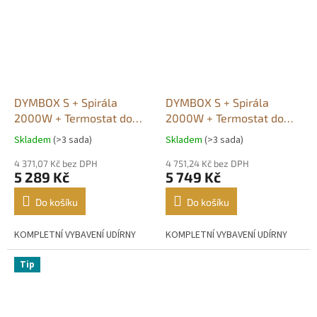
DYMBOX S + Spirála
DYMBOX S + Spirála
2000W + Termostat do
2000W + Termostat do
2200W
4500W
Skladem
(>3 sada)
Skladem
(>3 sada)
Průměrné
Průměrné
hodnocení
hodnocení
4 371,07 Kč bez DPH
4 751,24 Kč bez DPH
produktu
produktu
5 289 Kč
5 749 Kč
je
je
4,4
5,0
Do košíku
Do košíku
z
z
5
5
KOMPLETNÍ VYBAVENÍ UDÍRNY
KOMPLETNÍ VYBAVENÍ UDÍRNY
hvězdiček.
hvězdiček.
Tip