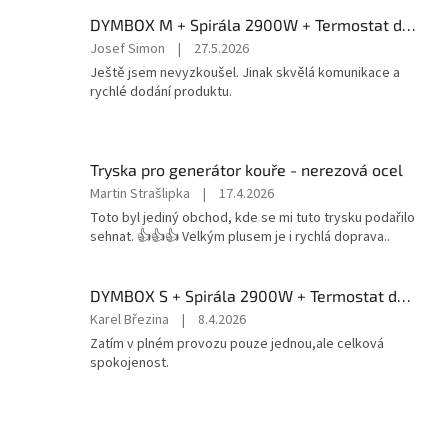
5
DYMBOX M + Spirála 2900W + Termostat do 4500W
z
5
Hodnocení
Josef Simon
|
27.5.2026
hvězdiček.
produktu
Ještě jsem nevyzkoušel. Jinak skvělá komunikace a
je
rychlé dodání produktu.
5
z
5
hvězdiček.
Tryska pro generátor kouře - nerezová ocel
Hodnocení
Martin Strašlipka
|
17.4.2026
produktu
Toto byl jediný obchod, kde se mi tuto trysku podařilo
je
sehnat. 👍👍👍 Velkým plusem je i rychlá doprava..
5
z
5
DYMBOX S + Spirála 2900W + Termostat do 4500W
hvězdiček.
Hodnocení
Karel Březina
|
8.4.2026
produktu
Zatím v plném provozu pouze jednou,ale celková
je
spokojenost.
5
z
5
hvězdiček.
Z