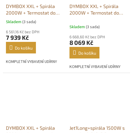
DYMBOX XXL + Spirála
DYMBOX XXL + Spirála
2000W + Termostat do
2000W + Termostat do
2200W
4500W
Skladem
(3 sada)
Průměrné
Skladem
(3 sada)
hodnocení
6 561,16 Kč bez DPH
produktu
7 939 Kč
6 668,60 Kč bez DPH
je
8 069 Kč
5,0
Do košíku
z
Do košíku
5
KOMPLETNÍ VYBAVENÍ UDÍRNY
hvězdiček.
KOMPLETNÍ VYBAVENÍ UDÍRNY
DYMBOX XXL + Spirála
Jet1Long+spirála 1500W s