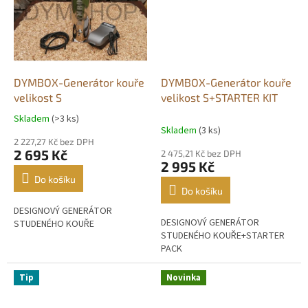
DYMBOX-Generátor kouře
DYMBOX-Generátor kouře
velikost S
velikost S+STARTER KIT
Skladem
(>3 ks)
Průměrné
Skladem
(3 ks)
hodnocení
2 227,27 Kč bez DPH
produktu
2 695 Kč
2 475,21 Kč bez DPH
je
2 995 Kč
4,6
Do košíku
z
Do košíku
5
DESIGNOVÝ GENERÁTOR
hvězdiček.
DESIGNOVÝ GENERÁTOR
STUDENÉHO KOUŘE
STUDENÉHO KOUŘE+STARTER
PACK
Tip
Novinka