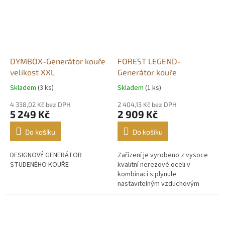
DYMBOX-Generátor kouře
FOREST LEGEND-
velikost XXL
Generátor kouře
Skladem
(3 ks)
Skladem
(1 ks)
Průměrné
Průměrné
hodnocení
hodnocení
4 338,02 Kč bez DPH
2 404,13 Kč bez DPH
produktu
produktu
5 249 Kč
2 909 Kč
je
je
5,0
4,8
Do košíku
Do košíku
z
z
5
5
DESIGNOVÝ GENERÁTOR
Zařízení je vyrobeno z vysoce
hvězdiček.
hvězdiček.
STUDENÉHO KOUŘE
kvalitní nerezové oceli v
kombinaci s plynule
nastavitelným vzduchovým
kompresorem. Byl navržen a
vyroben tak, aby jej mohli
používat všichni...