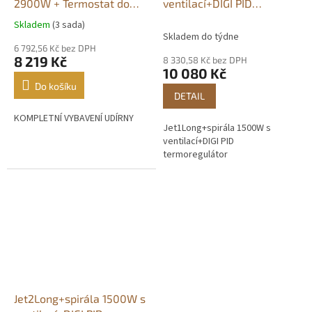
2900W + Termostat do
ventilací+DIGI PID
4500W
termoregulátor
Skladem
(3 sada)
Průměrné
Skladem do týdne
hodnocení
6 792,56 Kč bez DPH
produktu
8 219 Kč
8 330,58 Kč bez DPH
je
10 080 Kč
5,0
Do košíku
z
DETAIL
5
KOMPLETNÍ VYBAVENÍ UDÍRNY
hvězdiček.
Jet1Long+spirála 1500W s
ventilací+DIGI PID
termoregulátor
Jet2Long+spirála 1500W s