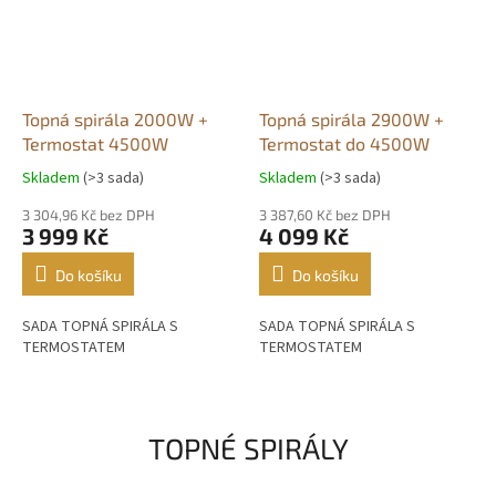
Topná spirála 2000W +
Topná spirála 2900W +
Termostat 4500W
Termostat do 4500W
Skladem
(>3 sada)
Skladem
(>3 sada)
Průměrné
Průměrné
hodnocení
hodnocení
3 304,96 Kč bez DPH
3 387,60 Kč bez DPH
produktu
produktu
3 999 Kč
4 099 Kč
je
je
5,0
5,0
Do košíku
Do košíku
z
z
5
5
SADA TOPNÁ SPIRÁLA S
SADA TOPNÁ SPIRÁLA S
hvězdiček.
hvězdiček.
TERMOSTATEM
TERMOSTATEM
TOPNÉ SPIRÁLY