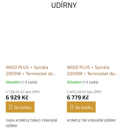
UDÍRNY
WIGO PLUS + Spirála
WIGO PLUS + Spirála
2900W + Termostat do
2000W + Termostat do
4500W
4500W
Skladem
(>3 sada)
Skladem
(>3 sada)
Průměrné
Průměrné
hodnocení
hodnocení
5 726,45 Kč bez DPH
5 602,48 Kč bez DPH
produktu
produktu
6 929 Kč
6 779 Kč
je
je
5,0
5,0
Do košíku
Do košíku
z
z
5
5
SADA KOMPLETNÍHO VYBAVENÍ
KOMPLETNÍ VYBAVENÍ UDÍRNY
hvězdiček.
hvězdiček.
UDÍRNY