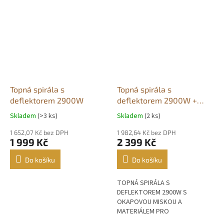
352X325MM.
Topná spirála s
Topná spirála s
deflektorem 2900W
deflektorem 2900W +
Okapová miska
Skladem
(>3 ks)
Skladem
(2 ks)
Průměrné
Průměrné
hodnocení
hodnocení
1 652,07 Kč bez DPH
1 982,64 Kč bez DPH
produktu
produktu
1 999 Kč
2 399 Kč
je
je
4,7
5,0
Do košíku
Do košíku
z
z
5
5
TOPNÁ SPIRÁLA S
hvězdiček.
hvězdiček.
DEFLEKTOREM 2900W S
OKAPOVOU MISKOU A
MATERIÁLEM PRO
MONTÁŽCELKOVÁ VELIKOST