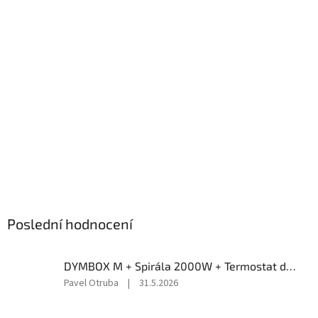
Poslední hodnocení
DYMBOX M + Spirála 2000W + Termostat do 4500W
Hodnocení
Pavel Otruba
|
31.5.2026
produktu
je