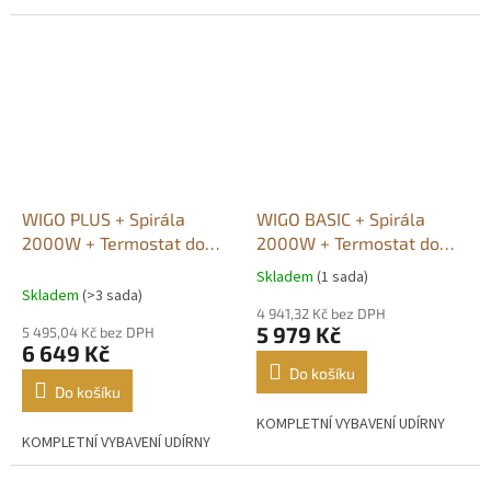
WIGO PLUS + Spirála
WIGO BASIC + Spirála
2000W + Termostat do
2000W + Termostat do
2200W
4500W
Skladem
(1 sada)
Průměrné
Skladem
(>3 sada)
hodnocení
4 941,32 Kč bez DPH
produktu
5 979 Kč
5 495,04 Kč bez DPH
je
6 649 Kč
5,0
Do košíku
z
Do košíku
5
KOMPLETNÍ VYBAVENÍ UDÍRNY
hvězdiček.
KOMPLETNÍ VYBAVENÍ UDÍRNY