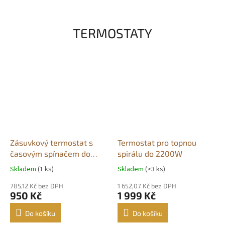
530X325MM.
TERMOSTATY
Zásuvkový termostat s
Termostat pro topnou
časovým spínačem do
spirálu do 2200W
3680W
Skladem
(1 ks)
Skladem
(>3 ks)
Průměrné
Průměrné
hodnocení
hodnocení
785,12 Kč bez DPH
1 652,07 Kč bez DPH
produktu
produktu
950 Kč
1 999 Kč
je
je
5,0
4,6
Do košíku
Do košíku
z
z