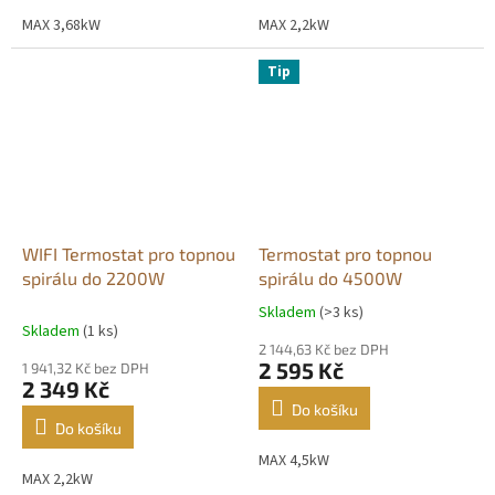
5
5
MAX 3,68kW
MAX 2,2kW
hvězdiček.
hvězdiček.
Tip
WIFI Termostat pro topnou
Termostat pro topnou
spirálu do 2200W
spirálu do 4500W
Skladem
(>3 ks)
Průměrné
Skladem
(1 ks)
hodnocení
2 144,63 Kč bez DPH
produktu
2 595 Kč
1 941,32 Kč bez DPH
je
2 349 Kč
4,8
Do košíku
z
Do košíku
5
MAX 4,5kW
hvězdiček.
MAX 2,2kW