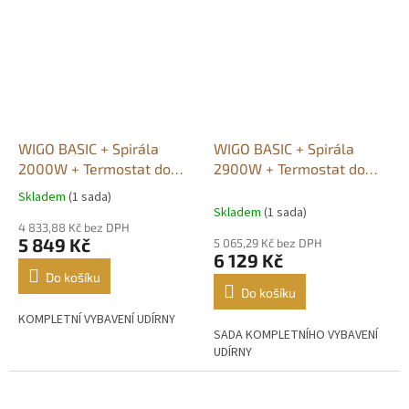
WIGO BASIC + Spirála
WIGO BASIC + Spirála
2000W + Termostat do
2900W + Termostat do
2200W
4500W
Skladem
(1 sada)
Průměrné
Skladem
(1 sada)
hodnocení
4 833,88 Kč bez DPH
produktu
5 849 Kč
5 065,29 Kč bez DPH
je
6 129 Kč
5,0
Do košíku
z
Do košíku
5
KOMPLETNÍ VYBAVENÍ UDÍRNY
hvězdiček.
SADA KOMPLETNÍHO VYBAVENÍ
UDÍRNY