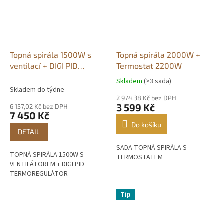
Topná spirála 1500W s
Topná spirála 2000W +
ventilací + DIGI PID
Termostat 2200W
termoregulátor
Skladem
(>3 sada)
Průměrné
Skladem do týdne
hodnocení
2 974,38 Kč bez DPH
produktu
3 599 Kč
6 157,02 Kč bez DPH
je
7 450 Kč
5,0
Do košíku
z
DETAIL
5
SADA TOPNÁ SPIRÁLA S
hvězdiček.
TOPNÁ SPIRÁLA 1500W S
TERMOSTATEM
VENTILÁTOREM + DIGI PID
TERMOREGULÁTOR
Tip