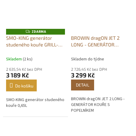
ZDARMA
Z
D
SMO-KING generátor
BROWIN dragON JET 2
A
studeného kouře GRILL-
LONG - GENERÁTOR
R
M
SMO 0,65 litru s 230V
KOUŘE S POPELNÍKEM
A
membránovým čerpadlem
Skladem
(2 ks)
Skladem do týdne
2 635,54 Kč bez DPH
2 726,45 Kč bez DPH
3 189 Kč
3 299 Kč
DETAIL
Do košíku
BROWIN dragON JET 2 LONG -
SMO-KING generátor studeného
GENERÁTOR KOUŘE S
kouře 0,65L
POPELNÍKEM