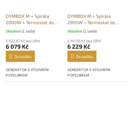
DYMBOX M + Spirála
DYMBOX M + Spirála
2000W + Termostat do
2900W + Termostat do
4500W
4500W
Skladem
(1 sada)
Skladem
(1 sada)
Průměrné
Průměrné
hodnocení
hodnocení
5 023,97 Kč bez DPH
5 147,93 Kč bez DPH
produktu
produktu
6 079 Kč
6 229 Kč
je
je
5,0
4,9
Do košíku
Do košíku
z
z
5
5
GENERÁTOR S VÝSUVNÝM
GENERÁTOR S VÝSUVNÝM
hvězdiček.
hvězdiček.
POPELNÍKEM
POPELNÍKEM