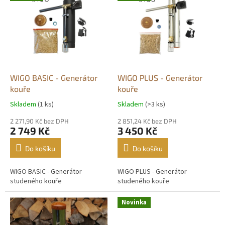
WIGO BASIC - Generátor
WIGO PLUS - Generátor
kouře
kouře
Skladem
(1 ks)
Skladem
(>3 ks)
Průměrné
Průměrné
hodnocení
hodnocení
2 271,90 Kč bez DPH
2 851,24 Kč bez DPH
produktu
produktu
2 749 Kč
3 450 Kč
je
je
5,0
5,0
Do košíku
Do košíku
z
z
5
5
WIGO BASIC - Generátor
WIGO PLUS - Generátor
hvězdiček.
hvězdiček.
studeného kouře
studeného kouře
Novinka