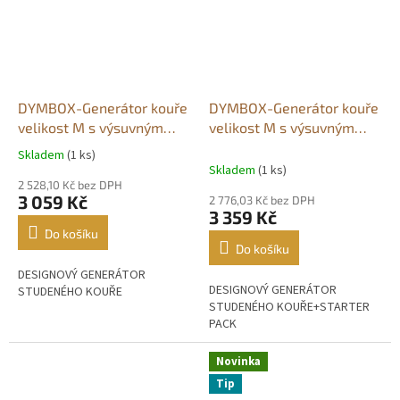
DYMBOX-Generátor kouře
DYMBOX-Generátor kouře
velikost M s výsuvným
velikost M s výsuvným
popelníkem
popelníkem+STARTER KIT
Skladem
(1 ks)
Průměrné
Skladem
(1 ks)
hodnocení
2 528,10 Kč bez DPH
produktu
3 059 Kč
2 776,03 Kč bez DPH
je
3 359 Kč
4,6
Do košíku
z
Do košíku
5
DESIGNOVÝ GENERÁTOR
hvězdiček.
DESIGNOVÝ GENERÁTOR
STUDENÉHO KOUŘE
STUDENÉHO KOUŘE+STARTER
PACK
Novinka
Tip