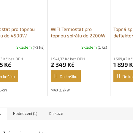
stat pro topnou
WIFI Termostat pro
Topná spi
álu do 4500W
topnou spirálu do 2200W
deflekt
Skladem
(>3 ks)
Skladem
(1 ks)
rné
Průměrné
cení
hodnocení
63 Kč bez DPH
1 941,32 Kč bez DPH
1 569,42 K
ktu
produktu
5 Kč
2 349 Kč
1 899 K
je
5,0
z
o košíku
Do košíku
Do ko
5
ček.
hvězdiček.
,5kW
MAX 2,2kW
s
Hodnocení (1)
Diskuze