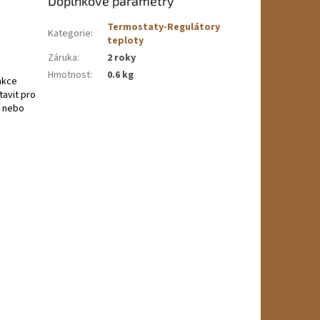
Doplňkové parametry
Termostaty-Regulátory
Kategorie
:
teploty
Záruka
:
2 roky
Hmotnost
:
0.6 kg
nkce
tavit pro
í nebo