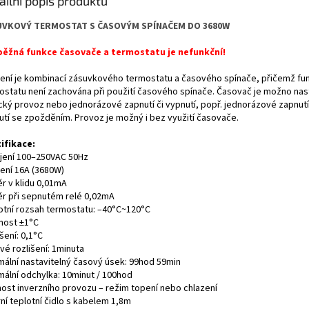
ailní popis produktu
UVKOVÝ TERMOSTAT S ČASOVÝM SPÍNAČEM DO 3680W
ěžná funkce časovače a termostatu je nefunkční!
zení je kombinací zásuvkového termostatu a časového spínače, přičemž fu
ostatu není zachována při použití časového spínače. Časovač je možno nas
ický provoz nebo jednorázové zapnutí či vypnutí, popř. jednorázové zapnut
utí se zpožděním. Provoz je možný i bez využití časovače.
ifikace:
jení 100–250VAC 50Hz
žení 16A (3680W)
r v klidu 0,01mA
r při sepnutém relé 0,02mA
otní rozsah termostatu: –40°C~120°C
nost ±1°C
šení: 0,1°C
vé rozlišení: 1minuta
mální nastavitelný časový úsek: 99hod 59min
mální odchylka: 10minut / 100hod
ost inverzního provozu – režim topení nebo chlazení
ní teplotní čidlo s kabelem 1,8m