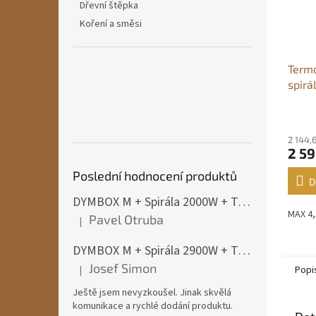
Dřevní štěpka
Koření a směsi
Termo
spir
Průmě
hodno
2 144,
produ
2 59
je
4,8
Poslední hodnocení produktů
z
D
5
DYMBOX M + Spirála 2000W + Termostat do 4500W
hvězdi
MAX 4
Pavel Otruba
|
Hodnocení produktu je 5 z 5 hvězdiček.
DYMBOX M + Spirála 2900W + Termostat do 4500W
Josef Simon
|
Popi
Hodnocení produktu je 5 z 5 hvězdiček.
Ještě jsem nevyzkoušel. Jinak skvělá
komunikace a rychlé dodání produktu.