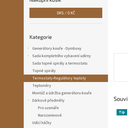
n
e
0
KS /
0 KČ
l
Přeskočit
Kategorie
kategorie
Generátory kouře - Dymboxy
Sada kompletního vybavení udírny
Sada topné spirály a termostatu
Topné spirály
Termostaty-Regulátory teploty
Teploměry
Montáž a údržba generátoru kouře
Souvi
Dárkové předměty
Pro uzenáře
Tip
Narozeninové
Udící háčky