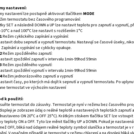
my nastavení:
my nastavení lze postupně aktivovat tlačítkem
MODE
žim termostatu bez časového programování:
ítky SET a následně DOWN a UP lze nastavit teplotu pro zapnutí a vypnutí, 
10°C a nad 100°C lze nastavit s rozlišením 1°C
1
Režim cyklického zapínání a vypínání:
astavit dobu sepnutí a vypnutí termostatu. Nastavují se časové úseky, nikol
 Zapínání a vypínání se cyklicky opakuje.
2
Režim zpožděného zapnutí:
nastavit zpoždění zapnutí v intervalu 1min-99hod 59min
3
Režim zpožděného vypnutí:
nastavit zpoždění vypnutí v intervalu 1min-99hod 59min
4
Režim jednorázového zapnutí a vypnutí
astavit časy, po kterých má dojít k sepnutí a vypnutí termostatu. Po uplynut
ane termostat ve výchozím nastavení
d k použití:
suňte termostat do zásuvky. Termostat je nyní v režimu bez časového pr
displeji je zobrazen údaj o reálné teplotě a nastavených teplotách zapnutí 
dnastaveno ON 20°C a OFF 25°C). Krátkým stiskem tlačítka SET lze vstoupi
vy teploty ON a OFF. Tyto lze měnit tlačítky UP a DOWN. Pokud je nastavená
 než OFF, bliká nad údajem reálné teploty symbol sluníčka a termostat je v 
ění. V opačném případě je termostat v režimu chlazení a na displeji bliká v