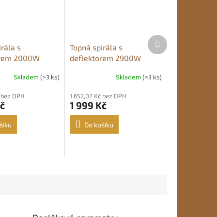
Další
rála s
Topná spirála s
produkt
orem 2000W
deflektorem 2900W
Skladem
(>3 ks)
Skladem
(>3 ks)
Průměrné
hodnocení
č bez DPH
1 652,07 Kč bez DPH
produktu
č
1 999 Kč
je
4,7
z
šíku
Do košíku
5
hvězdiček.