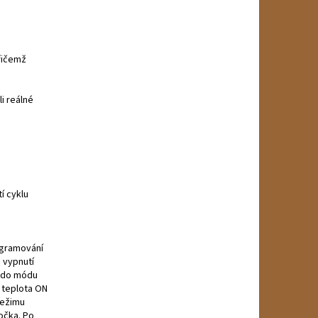
přičemž
i reálné
í cyklu
ogramování
a vypnutí
t do módu
 teplota ON
režimu
ločka. Po