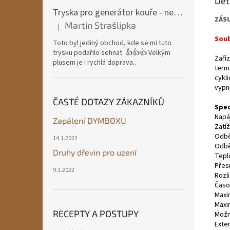
Det
Tryska pro generátor kouře - nerezová ocel
ZÁS
Martin Strašlipka
|
Hodnocení produktu je 5 z 5 hvězdiček.
Soub
Toto byl jediný obchod, kde se mi tuto
trysku podařilo sehnat. 👍👍👍 Velkým
Zaří
plusem je i rychlá doprava..
term
cykl
vypn
ČASTÉ DOTAZY ZÁKAZNÍKŮ
Spec
Napá
Zapálení DYMBOXU
Zatí
Odbě
14.1.2022
Odbě
Druhy dřevin pro uzení
Tepl
Přes
9.3.2022
Rozli
Časo
Maxi
Maxi
RECEPTY A POSTUPY
Možn
Exter