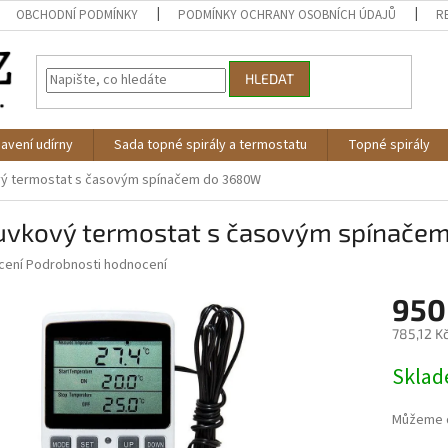
OBCHODNÍ PODMÍNKY
PODMÍNKY OCHRANY OSOBNÍCH ÚDAJŮ
R
HLEDAT
avení udírny
Sada topné spirály a termostatu
Topné spirály
ý termostat s časovým spínačem do 3680W
uvkový termostat s časovým spínače
né
cení
Podrobnosti hodnocení
ní
950
u
785,12 K
Měrná
Skla
cena:
ek.
Můžeme d