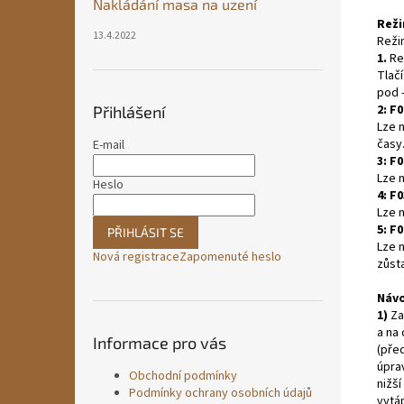
Nakládání masa na uzení
Reži
13.4.2022
Reži
1.
Re
Tlač
pod –
2: F0
Přihlášení
Lze n
časy.
E-mail
3: F0
Lze 
Heslo
4: F0
Lze 
5: F0
PŘIHLÁSIT SE
Lze n
Nová registrace
Zapomenuté heslo
zůst
Návo
1)
Za
a na 
Informace pro vás
(pře
úpra
Obchodní podmínky
nižší
Podmínky ochrany osobních údajů
vytáp