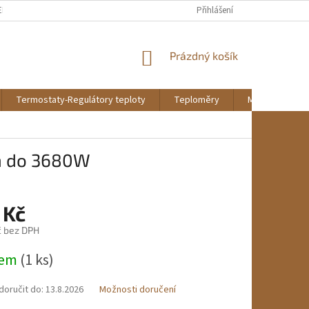
EKLAMAČNÍ ŘÁD
REKLAMAČNÍ FORMULÁŘ KE STAŽENÍ
Přihlášení
DOPRAVA A PL
NÁKUPNÍ
Prázdný košík
KOŠÍK
Termostaty-Regulátory teploty
Teploměry
Montáž a údrž
m do 3680W
 Kč
č bez DPH
dem
(1 ks)
oručit do:
13.8.2026
Možnosti doručení