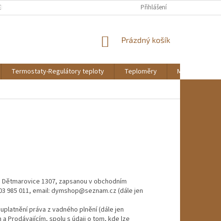
EKLAMAČNÍ ŘÁD
REKLAMAČNÍ FORMULÁŘ KE STAŽENÍ
Přihlášení
DOPRAVA A PL
NÁKUPNÍ
Prázdný košík
KOŠÍK
Termostaty-Regulátory teploty
Teploměry
Montáž a údrž
em Dětmarovice 1307, zapsanou v obchodním
703 985 011, email: dymshop@seznam.cz (dále jen
platnění práva z vadného plnění (dále jen
a Prodávajícím, spolu s údaji o tom, kde lze