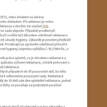
73571, nebo emailem na adrese
ím dokladem. Při reklamaci je nutno
 fakturou a zbožím. Ke stažení
ZDE
.
se vada objevila. Případné prodlení při
 zboží a může být důvodem odmítnutí reklamace.
né zásady hygieny. Zákazník je povinen předložit
é. Prodávající je oprávněn odmítnout převzít k
né hygieny (zejména vyhláška č. 91/1984 Sb., o
zník právo uplatnil, co je obsahem reklamace a
a způsobu vyřízení reklamace, včetně potvrzení o
utí reklamace.
itých případech do tří pracovních dnů. Do této
ebná k odbornému posouzení vady. Reklamace
ěji do 30 dnů ode dne uplatnění reklamace, pokud
éto lhůty se považuje za podstatné porušení
 jakost zboží při převzetí a práva zákazníka z