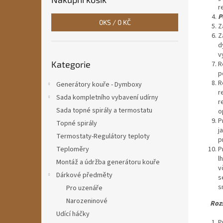
n
r
e
P
0
KS /
0 KČ
l
Z
Z
d
Přeskočit
v
Kategorie
kategorie
R
p
R
Generátory kouře - Dymboxy
r
Sada kompletního vybavení udírny
r
Sada topné spirály a termostatu
o
P
Topné spirály
j
Termostaty-Regulátory teploty
p
Teploměry
P
l
Montáž a údržba generátoru kouře
v
Dárkové předměty
s
s
Pro uzenáře
Narozeninové
Rozsah
Udící háčky
P