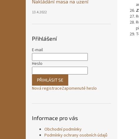
Nakládání masa na uzení
a
Z
13.4.2022
R
R
p
T
Přihlášení
E-mail
Heslo
PŘIHLÁSIT SE
Nová registrace
Zapomenuté heslo
Informace pro vás
Obchodní podmínky
Podmínky ochrany osobních údajů