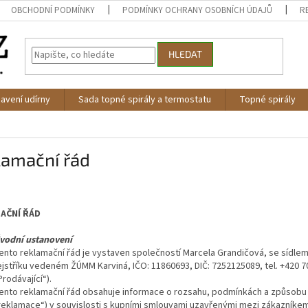
OBCHODNÍ PODMÍNKY
PODMÍNKY OCHRANY OSOBNÍCH ÚDAJŮ
R
HLEDAT
avení udírny
Sada topné spirály a termostatu
Topné spirály
lamační řád
AČNÍ ŘÁD
vodní ustanovení
ento reklamační řád je vystaven společností Marcela Grandičová, se sídl
ejstříku vedeném ŽÚMM Karviná, IČO: 11860693, DIČ: 7252125089, tel. +420 
Prodávající“).
ento reklamační řád obsahuje informace o rozsahu, podmínkách a způsobu u
reklamace“) v souvislosti s kupními smlouvami uzavřenými mezi zákazníkem 