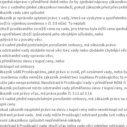
ezjedná nápravu v přiměřené době nebo že by zjednání nápravy zákazníkov
rávo z vadného plnění zákazníkovi nenáleží, pokud zákazník před převzetí
ákazník vadu sám způsobil.
ákazník je oprávněn uplatnit právo z vady, která se vyskytne u spotřebního
boží (s výjimkou uvedenou v čl. 3.8 níže). To neplatí:
 zboží prodávaného za nižší cenu na vadu, pro kterou byla nižší cena ujedná
a opotřebení zboží způsobené jeho obvyklým užíváním, nebo
yplývá-li to z povahy věci.
e-li vadné plnění podstatným porušením smlouvy, má zákazník právo:
a odstranění vady dodáním nové věci bez vady nebo dodáním chybějící věc
a odstranění vady opravou věci,
a přiměřenou slevu z kupní ceny, nebo
dstoupit od smlouvy.
ákazník sdělí Prodávajícímu, jaké právo si zvolil, při oznámení vady, neb
rovedenou volbu nemůže zákazník změnit bez souhlasu Prodávajícího; to nep
káže jako neopravitelná. Neodstraní-li Prodávající vady v přiměřené lhůtě č
ákazník požadovat místo odstranění vady přiměřenou slevu z kupní ceny, n
ákazník své právo včas, má práva podle čl. 3.12 až 3.14.
e-li vadné plnění nepodstatným porušením smlouvy, má zákazník právo na 
upní ceny.
okud zákazník neuplatní právo na slevu z kupní ceny nebo neodstoupí od sm
dstranit právní vadu. Jiné vady může Prodávající odstranit podle své volb
esmí zákazníkovi způsobit nepřiměřené náklady.
eodstraní-li Prodávající vadu zboží včas nebo vadu věci odmítne odstranit