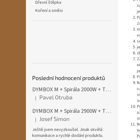
Dřevní štěpka
v
Koření a směsi
j
P
z
m
v
s
j
z
Z
n
j
P
Poslední hodnocení produktů
N
v
DYMBOX M + Spirála 2000W + Termostat do 4500W
s
Pavel Otruba
|
Hodnocení produktu je 5 z 5 hvězdiček.
o
P
DYMBOX M + Spirála 2900W + Termostat do 4500W
u
s
Josef Simon
|
Hodnocení produktu je 5 z 5 hvězdiček.
N
Ještě jsem nevyzkoušel. Jinak skvělá
n
komunikace a rychlé dodání produktu.
P