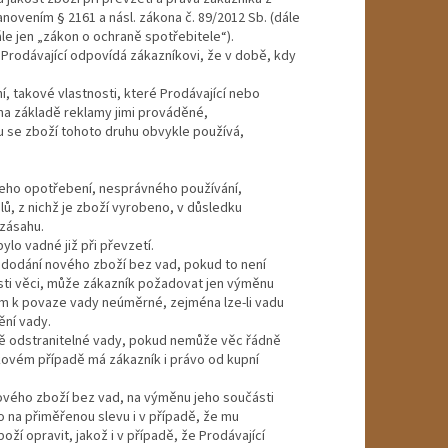
novením § 2161 a násl. zákona č. 89/2012 Sb. (dále
le jen „zákon o ochraně spotřebitele“).
 Prodávající odpovídá zákazníkovi, že v době, kdy
ání, takové vlastnosti, které Prodávající nebo
na základě reklamy jimi prováděné,
ému se zboží tohoto druhu obvykle používá,
 jeho opotřebení, nesprávného používání,
, z nichž je zboží vyrobeno, v důsledku
 zásahu.
ylo vadné již při převzetí.
i dodání nového zboží bez vad, pokud to není
ti věci, může zákazník požadovat jen výměnu
dem k povaze vady neúměrné, zejména lze-li vadu
ění vady.
dě odstranitelné vady, pokud nemůže věc řádně
kovém případě má zákazník i právo od kupní
nového zboží bez vad, na výměnu jeho součásti
 na přiměřenou slevu i v případě, že mu
í opravit, jakož i v případě, že Prodávající