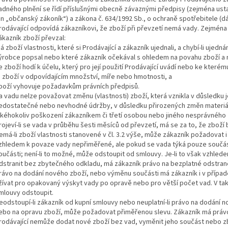
adného plnění se řídí příslušnými obecně závaznými předpisy (zejména usta
en „občanský zákoník“) a zákona č. 634/1992 Sb., o ochraně spotřebitele (dá
rodávající odpovídá zákazníkovi, že zboží při převzetí nemá vady. Zejména
ákazník zboží převzal:
á zboží vlastnosti, které si Prodávající a zákazník ujednali, a chybí-li ujedn
ýrobce popsal nebo které zákazník očekával s ohledem na povahu zboží a 
e zboží hodí k účelu, který pro její použití Prodávající uvádí nebo ke kter
e zboží v odpovídajícím množství, míře nebo hmotnosti, a
boží vyhovuje požadavkům právních předpisů.
a vadu nelze považovat změnu (vlastnosti) zboží, která vznikla v důsledku
edostatečné nebo nevhodné údržby, v důsledku přirozených změn materiálů
akéhokoliv poškození zákazníkem či třetí osobou nebo jiného nesprávného
rojeví-li se vada v průběhu šesti měsíců od převzetí, má se za to, že zboží b
emá-li zboží vlastnosti stanovené v čl. 3.2 výše, může zákazník požadovat 
zhledem k povaze vady nepřiměřené, ale pokud se vada týká pouze součás
oučásti; není-li to možné, může odstoupit od smlouvy. Je-li to však vzhle
dstranit bez zbytečného odkladu, má zákazník právo na bezplatné odstran
rávo na dodání nového zboží, nebo výměnu součásti má zákazník i v přípa
žívat pro opakovaný výskyt vady po opravě nebo pro větší počet vad. V ta
mlouvy odstoupit.
eodstoupí-li zákazník od kupní smlouvy nebo neuplatní-li právo na dodání 
ebo na opravu zboží, může požadovat přiměřenou slevu. Zákazník má právo
rodávající nemůže dodat nové zboží bez vad, vyměnit jeho součást nebo zbož