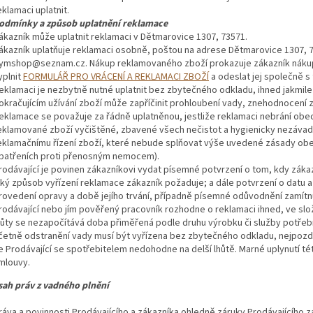
eklamaci uplatnit.
odmínky a způsob uplatnění reklamace
ákazník může uplatnit reklamaci v Dětmarovice 1307, 73571.
ákazník uplatňuje reklamaci osobně, poštou na adrese Dětmarovice 1307, 
ymshop@seznam.cz. Nákup reklamovaného zboží prokazuje zákazník nákupn
yplnit
FORMULÁŘ PRO VRÁCENÍ A REKLAMACI ZBOŽÍ
a odeslat jej společně s
eklamaci je nezbytně nutné uplatnit bez zbytečného odkladu, ihned jakmile 
okračujícím užívání zboží může zapříčinit prohloubení vady, znehodnocení
eklamace se považuje za řádně uplatněnou, jestliže reklamaci nebrání obec
eklamované zboží vyčištěné, zbavené všech nečistot a hygienicky nezávadn
eklamačnímu řízení zboží, které nebude splňovat výše uvedené zásady obec
patřeních proti přenosným nemocem).
rodávající je povinen zákazníkovi vydat písemné potvrzení o tom, kdy záka
aký způsob vyřízení reklamace zákazník požaduje; a dále potvrzení o datu 
rovedení opravy a době jejího trvání, případně písemné odůvodnění zamítn
rodávající nebo jím pověřený pracovník rozhodne o reklamaci ihned, ve slož
hůty se nezapočítává doba přiměřená podle druhu výrobku či služby potř
četně odstranění vady musí být vyřízena bez zbytečného odkladu, nejpozd
e Prodávající se spotřebitelem nedohodne na delší lhůtě. Marné uplynutí t
mlouvy.
 práv z vadného plnění
ráva a povinnosti Prodávajícího a zákazníka ohledně záruky Prodávajícího za