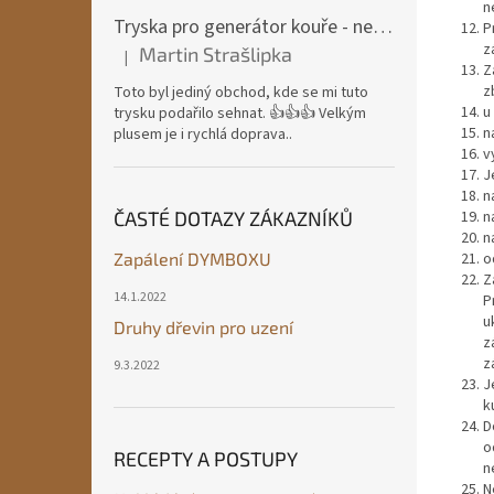
n
Tryska pro generátor kouře - nerezová ocel
P
z
Martin Strašlipka
|
Hodnocení produktu je 5 z 5 hvězdiček.
Z
z
Toto byl jediný obchod, kde se mi tuto
u
trysku podařilo sehnat. 👍👍👍 Velkým
n
plusem je i rychlá doprava..
v
J
n
n
ČASTÉ DOTAZY ZÁKAZNÍKŮ
n
o
Zapálení DYMBOXU
Z
14.1.2022
P
u
Druhy dřevin pro uzení
z
z
9.3.2022
J
k
D
o
RECEPTY A POSTUPY
n
N