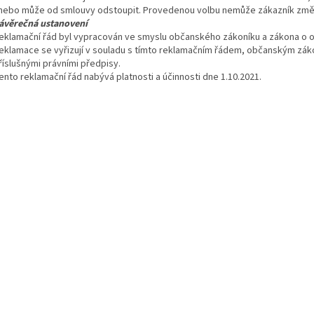
nebo může od smlouvy odstoupit. Provedenou volbu nemůže zákazník změni
ávěrečná ustanovení
eklamační řád byl vypracován ve smyslu občanského zákoníku a zákona o o
eklamace se vyřizují v souladu s tímto reklamačním řádem, občanským zák
říslušnými právními předpisy.
ento reklamační řád nabývá platnosti a účinnosti dne 1.10.2021.