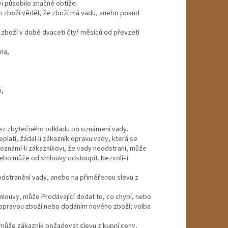
i působilo značné obtíže.
m zboží věděl, že zboží má vadu, anebo pokud
 zboží v době dvaceti čtyř měsíců od převzetí
na,
i,
o bez zbytečného odkladu po oznámení vady.
latí, žádal-li zákazník opravu vady, která se
i oznámí-li zákazníkovi, že vady neodstraní, může
ebo může od smlouvy odstoupit. Nezvolí-li
odstranění vady, anebo na přiměřenou slevu z
louvy, může Prodávající dodat to, co chybí, nebo
y opravou zboží nebo dodáním nového zboží; volba
, může zákazník požadovat slevu z kupní ceny,