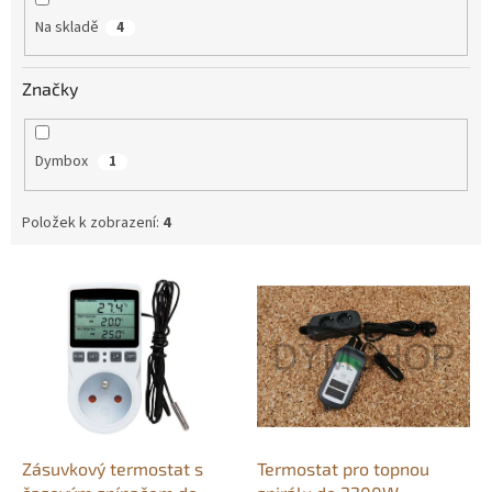
Na skladě
4
Značky
Dymbox
1
Položek k zobrazení:
4
V
ý
p
i
s
p
r
o
d
Zásuvkový termostat s
Termostat pro topnou