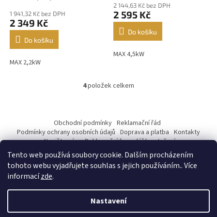
2 144,63 Kč bez DPH
produktu
2 595 Kč
1 941,32 Kč bez DPH
je
2 349 Kč
4,8
Do košíku
z
Do košíku
5
MAX 4,5kW
hvězdiček.
MAX 2,2kW
4
položek celkem
O
v
l
Z
á
á
Obchodní podmínky
Reklamační řád
d
p
Podmínky ochrany osobních údajů
Doprava a platba
Kontakty
a
a
Napište nám
Reklamační formulář ke stažení
c
t
í
Tento web používá soubory cookie. Dalším procházením
Mastercard 2
í
p
tohoto webu vyjadřujete souhlas s jejich používáním.. Více
r
informací
zde
.
v
k
y
Nastavení
Vytvořil Shoptet
v