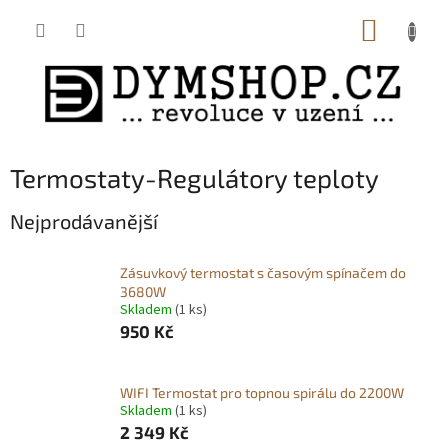
Přejít
NÁKUP
na
obsah
KOŠÍK
Termostaty-Regulátory teploty
Nejprodávanější
Zásuvkový termostat s časovým spínačem do
3680W
Skladem
(1 ks)
950 Kč
WIFI Termostat pro topnou spirálu do 2200W
Skladem
(1 ks)
2 349 Kč