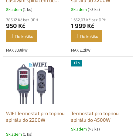
u
časovým spínačem do
spirálu do 2200W
k
3680W
Skladem
(1 ks)
Skladem
(>3 ks)
Průměrné
Průměrné
t
hodnocení
hodnocení
ů
785,12 Kč bez DPH
1 652,07 Kč bez DPH
produktu
produktu
950 Kč
1 999 Kč
je
je
5,0
4,6
Do košíku
Do košíku
z
z
5
5
MAX 3,68kW
MAX 2,2kW
hvězdiček.
hvězdiček.
Tip
WIFI Termostat pro topnou
Termostat pro topnou
spirálu do 2200W
spirálu do 4500W
Skladem
(>3 ks)
Průměrné
Skladem
(1 ks)
hodnocení