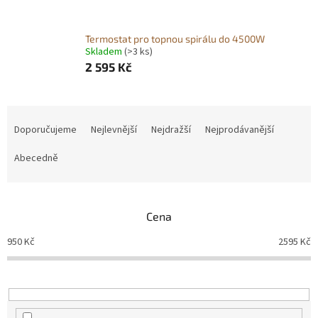
Termostat pro topnou spirálu do 4500W
Skladem
(>3 ks)
2 595 Kč
Ř
a
Doporučujeme
Nejlevnější
Nejdražší
Nejprodávanější
z
e
Abecedně
n
í
p
Cena
r
o
950
Kč
2595
Kč
d
u
k
t
ů