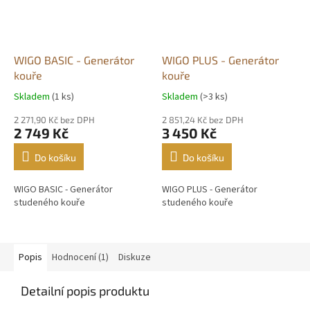
WIGO BASIC - Generátor
WIGO PLUS - Generátor
kouře
kouře
Skladem
(1 ks)
Skladem
(>3 ks)
Průměrné
Průměrné
hodnocení
hodnocení
2 271,90 Kč bez DPH
2 851,24 Kč bez DPH
produktu
produktu
2 749 Kč
3 450 Kč
je
je
5,0
5,0
Do košíku
Do košíku
z
z
5
5
WIGO BASIC - Generátor
WIGO PLUS - Generátor
hvězdiček.
hvězdiček.
studeného kouře
studeného kouře
Popis
Hodnocení (1)
Diskuze
Detailní popis produktu