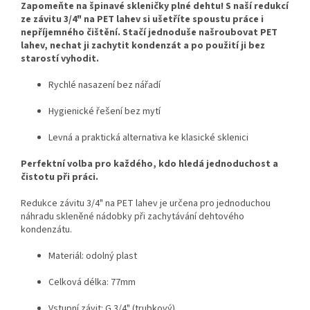
Zapomeňte na špinavé skleničky plné dehtu! S naší redukcí
ze závitu 3/4" na PET lahev si ušetříte spoustu práce i
nepříjemného čištění. Stačí jednoduše našroubovat PET
lahev, nechat ji zachytit kondenzát a po použití ji bez
starostí vyhodit.
Rychlé nasazení bez nářadí
Hygienické řešení bez mytí
Levná a praktická alternativa ke klasické sklenici
Perfektní volba pro každého, kdo hledá jednoduchost a
čistotu při práci.
Redukce závitu 3/4" na PET lahev je určena pro jednoduchou
náhradu skleněné nádobky při zachytávání dehtového
kondenzátu.
Materiál: odolný plast
Celková délka: 77mm
Vstupní závit: G 3/4" (trubkový)