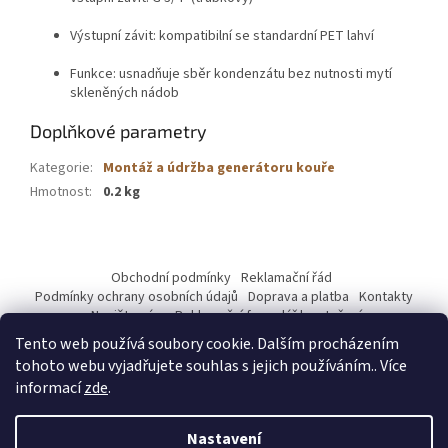
Výstupní závit: kompatibilní se standardní PET lahví
Funkce: usnadňuje sběr kondenzátu bez nutnosti mytí
skleněných nádob
Doplňkové parametry
Kategorie
:
Montáž a údržba generátoru kouře
Hmotnost
:
0.2 kg
Z
á
Obchodní podmínky
Reklamační řád
p
Podmínky ochrany osobních údajů
Doprava a platba
Kontakty
a
Napište nám
Reklamační formulář ke stažení
t
Tento web používá soubory cookie. Dalším procházením
Mastercard 2
í
tohoto webu vyjadřujete souhlas s jejich používáním.. Více
informací
zde
.
Nastavení
Vytvořil Shoptet