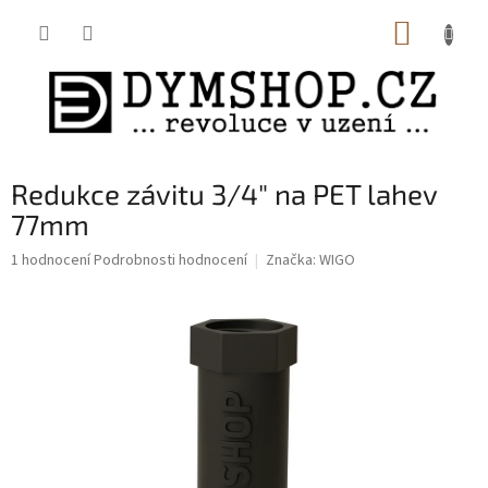
Přejít
NÁKUP
na
obsah
KOŠÍK
Redukce závitu 3/4" na PET lahev
77mm
Průměrné
1 hodnocení
Podrobnosti hodnocení
Značka:
WIGO
hodnocení
produktu
je
5,0
z
5
hvězdiček.