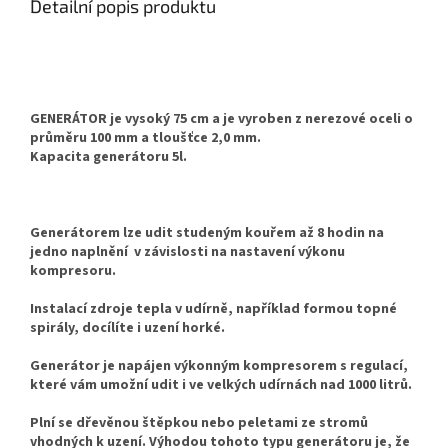
Detailní popis produktu
GENERÁTOR je vysoký 75 cm a je vyroben z nerezové oceli o
průměru 100 mm a tloušťce 2,0 mm.
Kapacita generátoru 5l.
Generátorem lze udit studeným kouřem až 8 hodin na
jedno naplnění v závislosti na nastavení výkonu
kompresoru.
Instalací zdroje tepla v udírně, například formou topné
spirály, docílíte i uzení horké.
Generátor je napájen výkonným kompresorem s regulací,
které vám umožní udit i ve velkých udírnách nad 1000 litrů.
Plní se dřevěnou štěpkou nebo peletami ze stromů
vhodných k uzení. Výhodou tohoto typu generátoru je, že