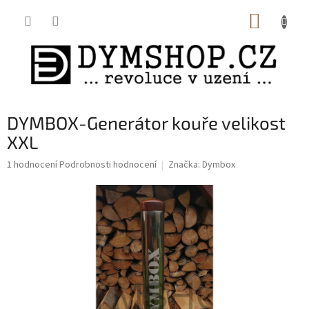
Přejít
NÁKUP
na
obsah
KOŠÍK
DYMBOX-Generátor kouře velikost
XXL
Průměrné
1 hodnocení
Podrobnosti hodnocení
Značka:
Dymbox
hodnocení
produktu
je
5,0
z
5
hvězdiček.