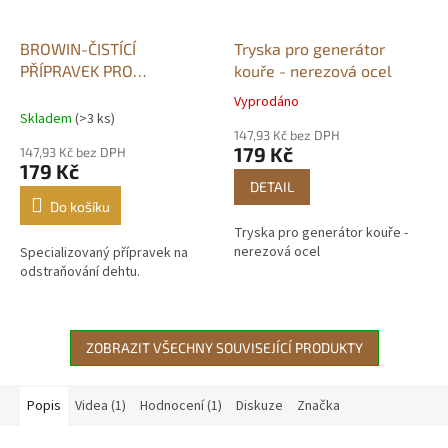
BROWIN-ČISTÍCÍ
Tryska pro generátor
PŘÍPRAVEK PRO
kouře - nerezová ocel
ODSTRAŇOVÁNÍ DEHTU
Vyprodáno
Průměrné
750ML
Skladem
(>3 ks)
hodnocení
147,93 Kč bez DPH
produktu
179 Kč
147,93 Kč bez DPH
je
179 Kč
5,0
DETAIL
z
Do košíku
5
Tryska pro generátor kouře -
hvězdiček.
nerezová ocel
Specializovaný přípravek na
odstraňování dehtu.
ZOBRAZIT VŠECHNY SOUVISEJÍCÍ PRODUKTY
Popis
Videa (1)
Hodnocení (1)
Diskuze
Značka