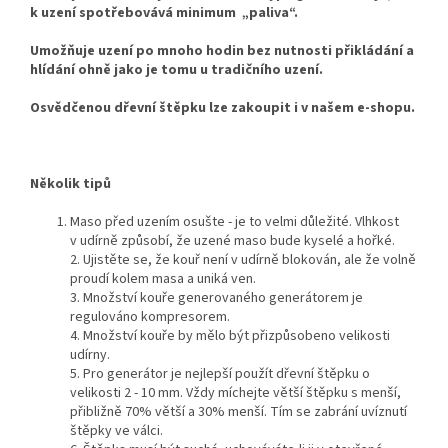
k uzení spotřebovává minimum „paliva“.
Umožňuje uzení po mnoho hodin bez nutnosti přikládání a
hlídání ohně jako je tomu u tradičního uzení.
Osvědčenou dřevní štěpku lze zakoupit i v našem e-shopu.
Několik tipů
Maso před uzením osušte - je to velmi důležité. Vlhkost
v udírně způsobí, že uzené maso bude kyselé a hořké.
2. Ujistěte se, že kouř není v udírně blokován, ale že volně
proudí kolem masa a uniká ven.
3. Množství kouře generovaného generátorem je
regulováno kompresorem.
4. Množství kouře by mělo být přizpůsobeno velikosti
udírny.
5. Pro generátor je nejlepší použít dřevní štěpku o
velikosti 2 - 10 mm. Vždy míchejte větší štěpku s menší,
přibližně 70% větší a 30% menší. Tím se zabrání uvíznutí
štěpky ve válci.