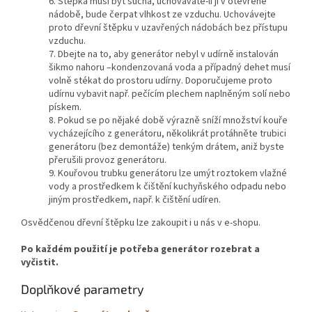
6. Štěpka musí být suchá, uchováváte-li ji v otevřené
nádobě, bude čerpat vlhkost ze vzduchu. Uchovávejte
proto dřevní štěpku v uzavřených nádobách bez přístupu
vzduchu.
7. Dbejte na to, aby generátor nebyl v udírně instalován
šikmo nahoru –kondenzovaná voda a případný dehet musí
volně stékat do prostoru udírny. Doporučujeme proto
udírnu vybavit např. pečícím plechem naplněným solí nebo
pískem.
8. Pokud se po nějaké době výrazně sníží množství kouře
vycházejícího z generátoru, několikrát protáhněte trubici
generátoru (bez demontáže) tenkým drátem, aniž byste
přerušili provoz generátoru.
9. Kouřovou trubku generátoru lze umýt roztokem vlažné
vody a prostředkem k čištění kuchyňského odpadu nebo
jiným prostředkem, např. k čištění udíren.
Osvědčenou dřevní štěpku lze zakoupit i u nás v e-shopu.
Po každém použití je potřeba generátor rozebrat a
vyčistit.
Doplňkové parametry