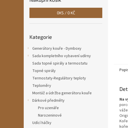
n
e
0
KS /
0 KČ
l
Přeskočit
Kategorie
kategorie
Generátory kouře - Dymboxy
Sada kompletního vybavení udírny
Sada topné spirály a termostatu
Popi
Topné spirály
Termostaty-Regulátory teploty
Teploměry
Det
Montáž a údržba generátoru kouře
Na v
Dárkové předměty
porc
Pro uzenáře
vážen
Narozeninové
Origi
Koře
Udící háčky
kořen