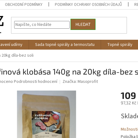
OBCHODNÍ PODMÍNKY
PODMÍNKY OCHRANY OSOBNÍCH ÚDAJŮ
R
HLEDAT
avení udírny
Sada topné spirály a termostatu
Topné spirály
 20kg díla-bez soli
inová klobása 140g na 20kg díla-bez s
né
noceno
Podrobnosti hodnocení
Značka:
Masoprofit
ní
109
u
97,32 Kč
Měrná
Sklad
cena:
ek.
Možnosti
Položka 