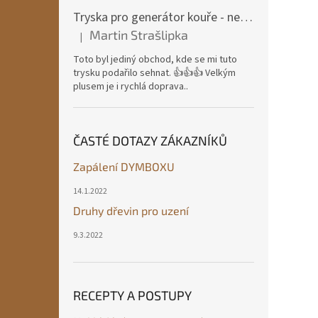
Tryska pro generátor kouře - nerezová ocel
Martin Strašlipka
|
Hodnocení produktu je 5 z 5 hvězdiček.
Toto byl jediný obchod, kde se mi tuto
trysku podařilo sehnat. 👍👍👍 Velkým
plusem je i rychlá doprava..
ČASTÉ DOTAZY ZÁKAZNÍKŮ
Zapálení DYMBOXU
14.1.2022
Druhy dřevin pro uzení
9.3.2022
RECEPTY A POSTUPY