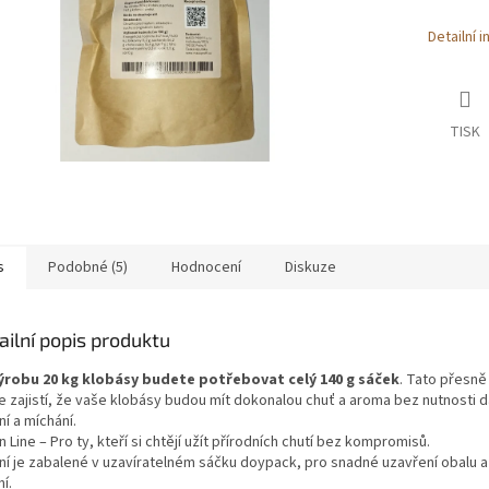
Detailní 
TISK
s
Podobné (5)
Hodnocení
Diskuze
ailní popis produktu
ýrobu 20 kg klobásy budete potřebovat celý 140 g sáček
. Tato přesn
e zajistí, že vaše klobásy budou mít dokonalou chuť a aroma bez nutnosti d
í a míchání.
n Line – Pro ty, kteří si chtějí užít přírodních chutí bez kompromisů.
ní je zabalené v uzavíratelném sáčku doypack, pro snadné uzavření obalu a
í.