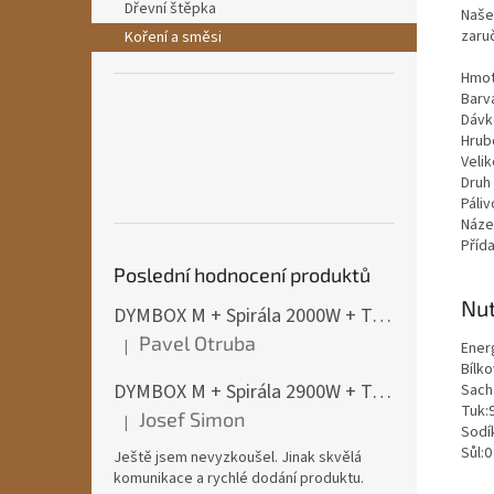
Dřevní štěpka
Naše
zaru
Koření a směsi
Hmot
Barv
Dávko
Hrub
Velik
Druh
Páliv
Náze
Příd
Poslední hodnocení produktů
Nut
DYMBOX M + Spirála 2000W + Termostat do 4500W
Pavel Otruba
|
Ener
Hodnocení produktu je 5 z 5 hvězdiček.
Bílko
DYMBOX M + Spirála 2900W + Termostat do 4500W
Sacha
Tuk:
Josef Simon
|
Hodnocení produktu je 5 z 5 hvězdiček.
Sodík
Sůl:0
Ještě jsem nevyzkoušel. Jinak skvělá
komunikace a rychlé dodání produktu.