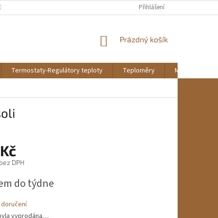
EKLAMAČNÍ ŘÁD
REKLAMAČNÍ FORMULÁŘ KE STAŽENÍ
Přihlášení
DOPRAVA A PL
NÁKUPNÍ
Prázdný košík
KOŠÍK
Termostaty-Regulátory teploty
Teploměry
Montáž a údrž
oli
 Kč
 bez DPH
em do týdne
 doručení
byla vyprodána…