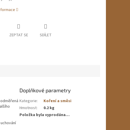
informace
ZEPTAT SE
SDÍLET
Doplňkové parametry
ě odměřená
Kategorie
:
Koření a směsi
alšího
Hmotnost
:
0.2 kg
Položka byla vyprodána…
 uchování