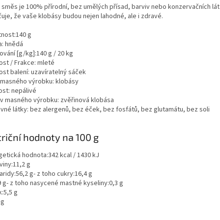
 směs je 100% přírodní, bez umělých přísad, barviv nebo konzervačních lát
čuje, že vaše klobásy budou nejen lahodné, ale i zdravé.
nost:140 g
a: hnědá
vání [g/kg]:140 g / 20 kg
ost / Frakce: mleté
ost balení: uzavíratelný sáček
 masného výrobku: klobásy
ost: nepálivé
v masného výrobku: zvěřinová klobása
avné látky:
bez alergenů
,
bez éček
,
bez fosfátů
,
bez glutamátu
,
bez soli
riční hodnoty na 100 g
getická hodnota:342 kcal / 1430 kJ
viny:11,2 g
ridy:56,2 g- z toho cukry:16,4 g
9 g- z toho nasycené mastné kyseliny:0,3 g
:5,5 g
 g