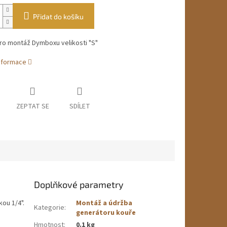
Přidat do košíku
ro montáž Dymboxu velikosti "S"
informace
ZEPTAT SE
SDÍLET
Doplňkové parametry
kou 1/4".
Montáž a údržba
Kategorie
:
generátoru kouře
Hmotnost
:
0.1 kg