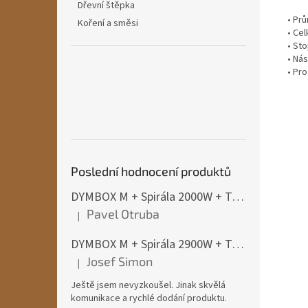
Dřevní štěpka
• Pr
Koření a směsi
• Ce
• Sto
• Nás
• Pro
Poslední hodnocení produktů
DYMBOX M + Spirála 2000W + Termostat do 4500W
Pavel Otruba
|
Hodnocení produktu je 5 z 5 hvězdiček.
DYMBOX M + Spirála 2900W + Termostat do 4500W
Josef Simon
|
Hodnocení produktu je 5 z 5 hvězdiček.
Ještě jsem nevyzkoušel. Jinak skvělá
komunikace a rychlé dodání produktu.