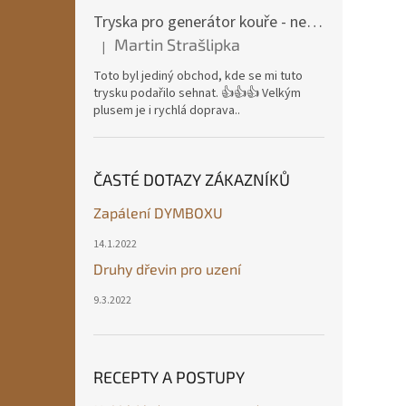
Tryska pro generátor kouře - nerezová ocel
Martin Strašlipka
|
Hodnocení produktu je 5 z 5 hvězdiček.
Toto byl jediný obchod, kde se mi tuto
trysku podařilo sehnat. 👍👍👍 Velkým
plusem je i rychlá doprava..
ČASTÉ DOTAZY ZÁKAZNÍKŮ
Zapálení DYMBOXU
14.1.2022
Druhy dřevin pro uzení
9.3.2022
RECEPTY A POSTUPY