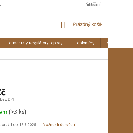
EKLAMAČNÍ ŘÁD
REKLAMAČNÍ FORMULÁŘ KE STAŽENÍ
Přihlášení
DOPRAVA A PL
NÁKUPNÍ
Prázdný košík
KOŠÍK
Termostaty-Regulátory teploty
Teploměry
Montáž a údrž
Kč
 bez DPH
dem
(>3 ks)
oručit do:
13.8.2026
Možnosti doručení