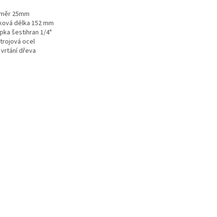
ůměr 25mm
lková délka 152 mm
pka šestihran 1/4"
trojová ocel
 vrtání dřeva