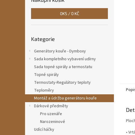
n
e
0
KS /
0 KČ
l
Přeskočit
Kategorie
kategorie
Generátory kouře - Dymboxy
Sada kompletního vybavení udírny
Sada topné spirály a termostatu
Topné spirály
Termostaty-Regulátory teploty
Popi
Teploměry
Montáž a údržba generátoru kouře
Dárkové předměty
Det
Pro uzenáře
Ploch
Narozeninové
Udící háčky
• Vr