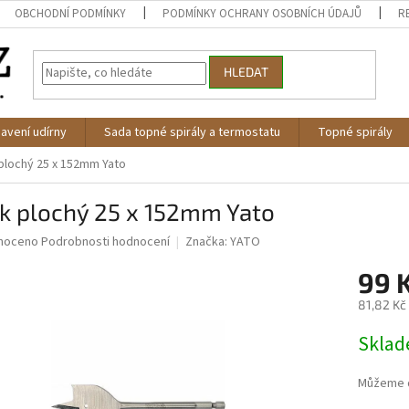
OBCHODNÍ PODMÍNKY
PODMÍNKY OCHRANY OSOBNÍCH ÚDAJŮ
R
HLEDAT
avení udírny
Sada topné spirály a termostatu
Topné spirály
 plochý 25 x 152mm Yato
ák plochý 25 x 152mm Yato
né
noceno
Podrobnosti hodnocení
Značka:
YATO
ní
99 
u
81,82 Kč
Měrná
Skla
cena:
ek.
Můžeme d