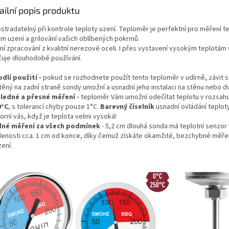
ailní popis produktu
stradatelný při kontrole teploty uzení. Teploměr je perfektní pro měření t
m uzení a grilování vašich oblíbených pokrmů.
dní zpracování z kvalitní nerezové oceli. I přes vystavení vysokým teplotám
čuje dlouhodobé používání.
dlí použití
-
pokud se rozhodnete použít tento teploměr v udírně, závit s
těný na zadní straně sondy umožní a usnadní jeho instalaci na stěnu nebo d
ledné a přesné měření -
teploměr Vám umožní odečítat teplotu v rozsah
0°C
, s tolerancí chyby pouze 1°C.
Barevný číselník
usnadní ovládání teplot
rní vás, když je teplota velmi vysoká!
né měření za všech podmínek
- 5,2 cm dlouhá sonda má teplotní senzor
lenosti cca. 1 cm od konce, díky čemuž získáte okamžité, bezchybné měřen
zení.