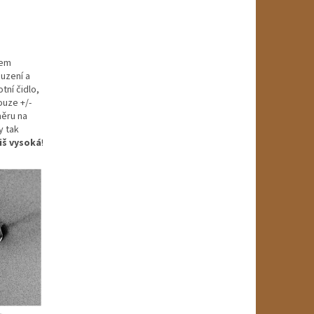
hem
 uzení a
tní čidlo,
ouze +/-
měru na
y tak
iš vysoká
!