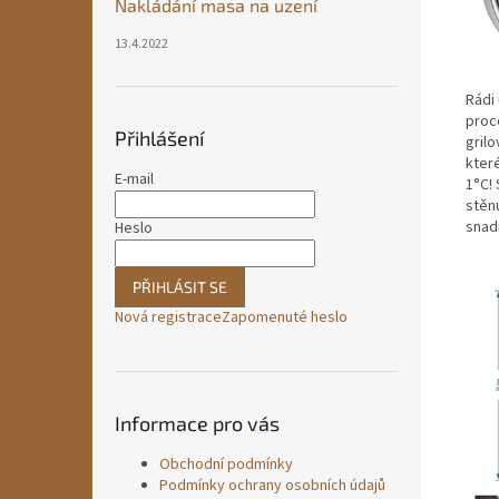
Nakládání masa na uzení
13.4.2022
Rádi
proc
Přihlášení
grilo
kter
E-mail
1°C!
stěn
snadn
Heslo
PŘIHLÁSIT SE
Nová registrace
Zapomenuté heslo
Informace pro vás
Obchodní podmínky
Podmínky ochrany osobních údajů