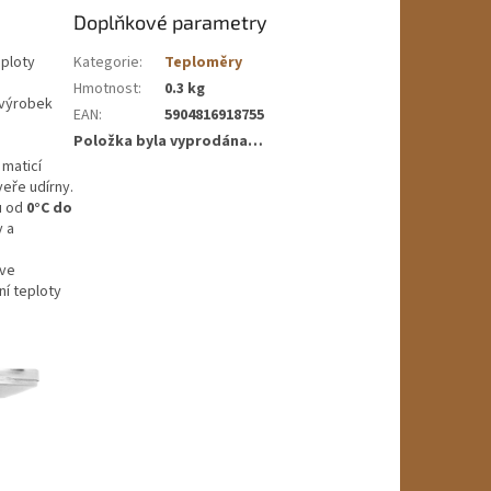
Doplňkové parametry
eploty
Kategorie
:
Teploměry
Hmotnost
:
0.3 kg
 výrobek
EAN
:
5904816918755
Položka byla vyprodána…
 maticí
veře udírny.
u od
0°C do
y a
 ve
í teploty