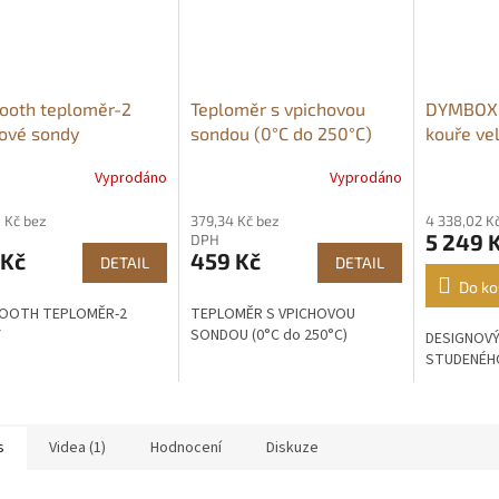
ooth teploměr-2
Teploměr s vpichovou
DYMBOX-
ové sondy
sondou (0°C do 250°C)
kouře ve
Vyprodáno
Vyprodáno
Průměrné
hodnocení
 Kč bez
379,34 Kč bez
4 338,02 K
produktu
5 249 
DPH
je
 Kč
459 Kč
DETAIL
DETAIL
5,0
z
Do ko
5
OOTH TEPLOMĚR-2
TEPLOMĚR S VPICHOVOU
hvězdiček.
Y
SONDOU (0°C do 250°C)
DESIGNOV
STUDENÉH
s
Videa (1)
Hodnocení
Diskuze