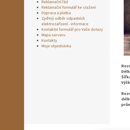
Reklamační řád
Reklamační formulář ke stažení
Doprava a platba
Zpětný odběr odpadních
elektrozařízení - informace
Kontaktní formulář pro Vaše dotazy
Mapa serveru
Kontakty
Moje objednávka
Roz
Délk
Šířk
Výšk
Rozm
délk
prům
Z