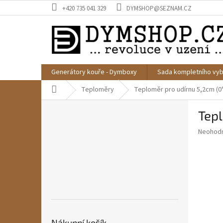
Přejít
+420 735 041 329
DYMSHOP@SEZNAM.CZ
na
obsah
Generátory kouře - Dymboxy
Sada kompletního vyb
Domů
Teploměry
Teploměr pro udírnu 5,2cm (0
P
Tepl
o
s
Průměr
Neohod
t
hodnoce
r
produkt
a
je
0,0
n
z
n
5
í
hvězdič
p
a
Nákupní košík