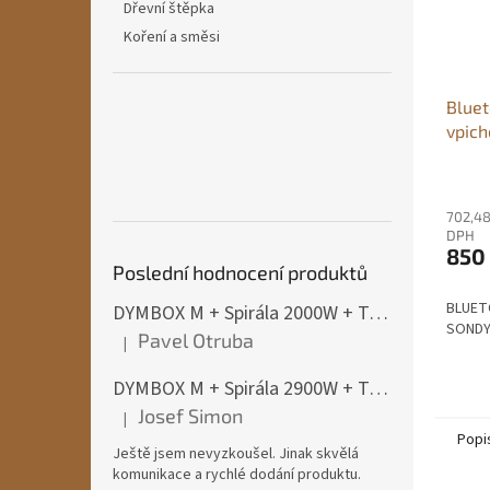
Dřevní štěpka
Koření a směsi
Bluet
vpich
702,48
DPH
850
Poslední hodnocení produktů
BLUET
DYMBOX M + Spirála 2000W + Termostat do 4500W
SOND
Pavel Otruba
|
Hodnocení produktu je 5 z 5 hvězdiček.
DYMBOX M + Spirála 2900W + Termostat do 4500W
Josef Simon
|
Hodnocení produktu je 5 z 5 hvězdiček.
Popi
Ještě jsem nevyzkoušel. Jinak skvělá
komunikace a rychlé dodání produktu.