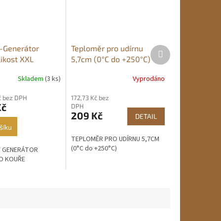
Generátor
Teploměr pro udírnu
Další
produkt
likost XXL
5,7cm (0°C do +250°C)
Skladem
(3 ks)
Vyprodáno
č bez DPH
172,73 Kč bez
Kč
DPH
209 Kč
DETAIL
šíku
TEPLOMĚR PRO UDÍRNU 5,7CM
(0°C do +250°C)
Ý GENERÁTOR
O KOUŘE