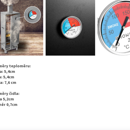
měry teploměru:
a: 5,4cm
a: 5,4cm
a: 7,6
cm
ěry čidla:
a 5,2cm
ěr 0,7cm