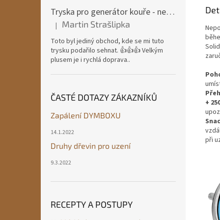
Det
Tryska pro generátor kouře - nerezová ocel
Martin Strašlipka
|
Nepo
Hodnocení produktu je 5 z 5 hvězdiček.
běhe
Toto byl jediný obchod, kde se mi tuto
Soli
trysku podařilo sehnat. 👍👍👍 Velkým
zaru
plusem je i rychlá doprava..
Poho
umís
Přeh
ČASTÉ DOTAZY ZÁKAZNÍKŮ
+ 25
upozo
Zapálení DYMBOXU
Snad
vzdá
14.1.2022
při u
Druhy dřevin pro uzení
9.3.2022
RECEPTY A POSTUPY