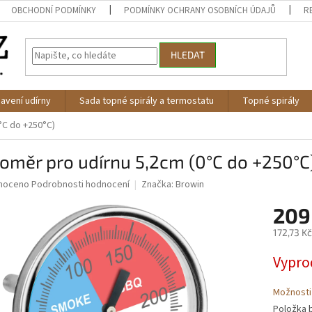
OBCHODNÍ PODMÍNKY
PODMÍNKY OCHRANY OSOBNÍCH ÚDAJŮ
R
HLEDAT
avení udírny
Sada topné spirály a termostatu
Topné spirály
°C do +250°C)
oměr pro udírnu 5,2cm (0°C do +250°C
né
noceno
Podrobnosti hodnocení
Značka:
Browin
ní
209
u
172,73 K
Měrná
Vypro
cena:
ek.
Možnosti
Položka 