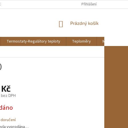
EKLAMAČNÍ ŘÁD
REKLAMAČNÍ FORMULÁŘ KE STAŽENÍ
Přihlášení
DOPRAVA A PL
NÁKUPNÍ
Prázdný košík
KOŠÍK
Termostaty-Regulátory teploty
Teploměry
Montáž a údrž
)
 Kč
č bez DPH
dáno
 doručení
byla vyprodána…