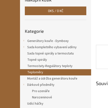
n
e
0
KS /
0 KČ
l
Přeskočit
Kategorie
kategorie
Generátory kouře - Dymboxy
Sada kompletního vybavení udírny
Sada topné spirály a termostatu
Topné spirály
Termostaty-Regulátory teploty
Teploměry
Montáž a údržba generátoru kouře
Souvi
Dárkové předměty
Pro uzenáře
Narozeninové
Udící háčky