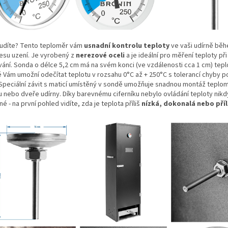
 udíte? Tento teploměr vám
usnadní kontrolu teploty
ve vaši udírně bě
esu uzení. Je vyrobený z
nerezové oceli
a je ideální pro měření teploty při
vání. Sonda o délce 5,2 cm má na svém konci (ve vzdálenosti cca 1 cm) teplo
é Vám umožní odečítat teplotu v rozsahu 0°C až + 250°C s tolerancí chyby p
 Speciální závit s maticí umístěný v sondě umožňuje snadnou montáž teplo
u nebo dveře udírny. Díky barevnému ciferníku nebylo ovládání teploty nikd
é - na první pohled vidíte, zda je teplota příliš
nízká, dokonalá nebo příl