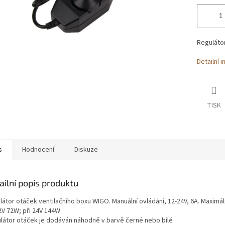
Reguláto
Detailní 
TISK
s
Hodnocení
Diskuze
ailní popis produktu
átor otáček ventilačního boxu WIGO. Manuální ovládání, 12-24V, 6A. Maximáln
2V 72W; při 24V 144W
ulátor otáček je dodáván náhodně v barvě černé nebo bílé