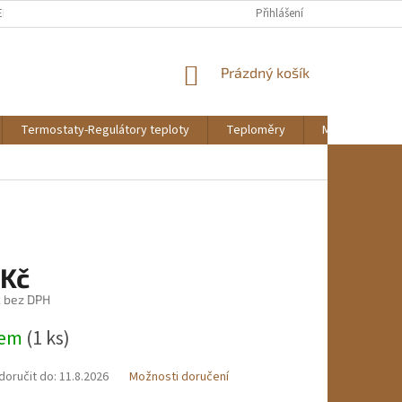
EKLAMAČNÍ ŘÁD
REKLAMAČNÍ FORMULÁŘ KE STAŽENÍ
Přihlášení
DOPRAVA A PL
NÁKUPNÍ
Prázdný košík
KOŠÍK
Termostaty-Regulátory teploty
Teploměry
Montáž a údrž
 Kč
č bez DPH
dem
(1 ks)
oručit do:
11.8.2026
Možnosti doručení