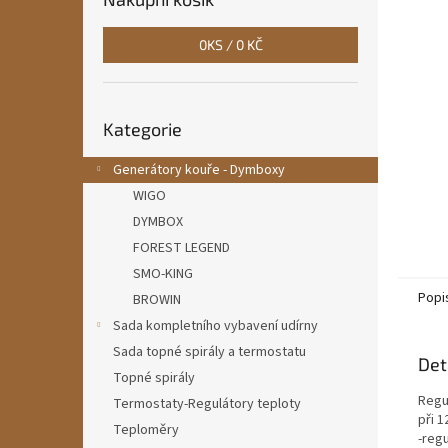
n
e
0
KS /
0 KČ
l
Přeskočit
Kategorie
kategorie
Generátory kouře - Dymboxy
WIGO
DYMBOX
FOREST LEGEND
SMO-KING
Popi
BROWIN
Sada kompletního vybavení udírny
Sada topné spirály a termostatu
Det
Topné spirály
Regul
Termostaty-Regulátory teploty
při 1
Teploměry
-reg