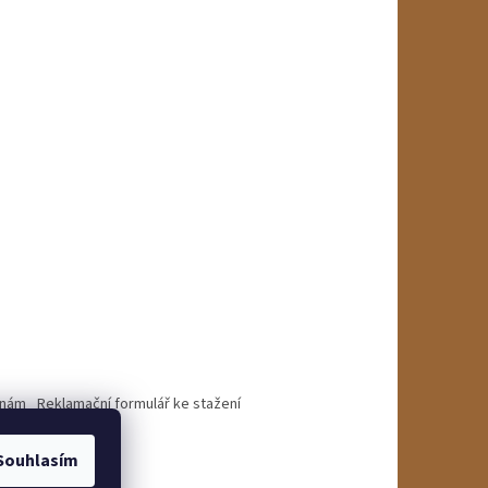
 nám
Reklamační formulář ke stažení
Souhlasím