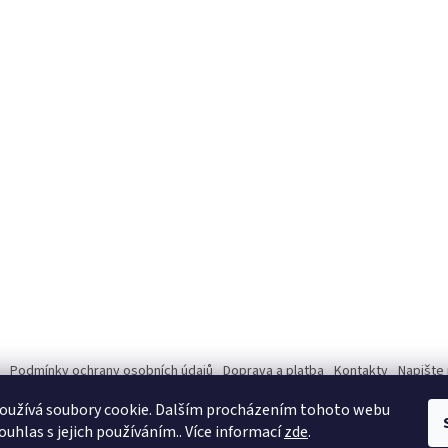
Podmínky ochrany osobních údajů
Doprava a platba
Kontakty
Napište
oužívá soubory cookie. Dalším procházením tohoto webu
Mastercard 2
ouhlas s jejich používáním.. Více informací
zde
.