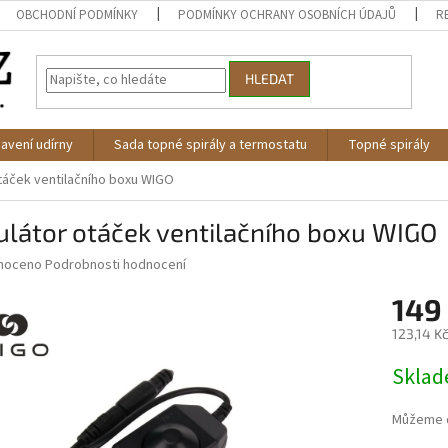
OBCHODNÍ PODMÍNKY
PODMÍNKY OCHRANY OSOBNÍCH ÚDAJŮ
R
HLEDAT
avení udírny
Sada topné spirály a termostatu
Topné spirály
táček ventilačního boxu WIGO
látor otáček ventilačního boxu WIGO
né
noceno
Podrobnosti hodnocení
ní
149
u
123,14 K
Měrná
Skla
cena:
ek.
Můžeme d