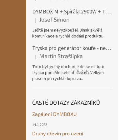
Hodnocení produktu je 5 z 5 hvězdiček.
DYMBOX M + Spirála 2900W + Termostat do 4500W
Josef Simon
|
Hodnocení produktu je 5 z 5 hvězdiček.
Ještě jsem nevyzkoušel. Jinak skvělá
komunikace a rychlé dodání produktu.
Tryska pro generátor kouře - nerezová ocel
Martin Strašlipka
|
Hodnocení produktu je 5 z 5 hvězdiček.
Toto byl jediný obchod, kde se mi tuto
trysku podařilo sehnat. 👍👍👍 Velkým
plusem je i rychlá doprava..
ČASTÉ DOTAZY ZÁKAZNÍKŮ
Zapálení DYMBOXU
14.1.2022
Druhy dřevin pro uzení