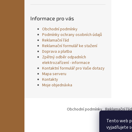
Informace pro vás
Obchodní podmínky
Podmínky ochrany osobních údajů
Reklamační řád
Reklamační formulář ke stažení
Doprava a platba
Zpětný odběr odpadních
elektrozařízení - informace
Kontaktní formulář pro Vaše dotazy
Mapa serveru
Kontakty
Moje objednávka
Z
á
Obchodní podmínky
Reklamační řád
p
a
Tento web p
t
vyjadřujete s