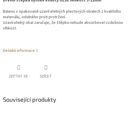
Dřevní štěpka vysoké kvality OLŠE velikost 3-11mm
Baleno v opakovaně uzavíratelných plastových obalech z kvalitního
materiálu, odolného proti protržení.
Uzavíratelný obal zaručuje, že štěpka nebude absorbovat vzdušnou
vlhkost.
Detailní informace
ZEPTAT SE
SDÍLET
Související produkty