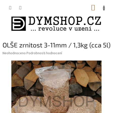
Přejít
NÁKUP
na
obsah
KOŠÍK
OLŠE zrnitost 3-11mm / 1,3kg (cca 5l)
Průměrné
Neohodnoceno
Podrobnosti hodnocení
hodnocení
produktu
je
0,0
z
5
hvězdiček.