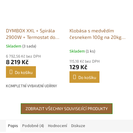
DYMBOX XXL + Spirála
Klobása s medvědím
2900W + Termostat do
česnekem 100g na 20kg
4500W
díla-bez soli
Skladem
(3 sada)
Průměrné
Skladem
(1 ks)
hodnocení
6 792,56 Kč bez DPH
produktu
8 219 Kč
115,18 Kč bez DPH
je
129 Kč
5,0
Do košíku
z
Do košíku
5
KOMPLETNÍ VYBAVENÍ UDÍRNY
hvězdiček.
ZOBRAZIT VŠECHNY SOUVISEJÍCÍ PRODUKTY
Popis
Podobné (4)
Hodnocení
Diskuze